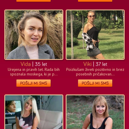
Urejena in pravih let. Rada bih
Poizkušam živeti pozitivno in brez
spoznala moskega, ki je p...
posebnih pričakovan...