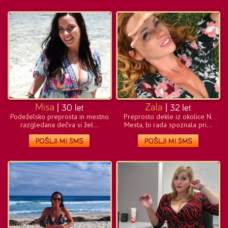
Podeželsko preprosta in mestno
Preprosto dekle iz okolice N.
razgledana dečva si žel...
Mesta, bi rada spoznala pri...