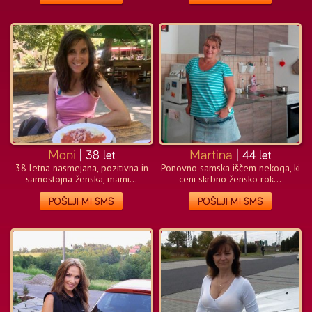
38 letna nasmejana, pozitivna in
Ponovno samska iščem nekoga, ki
samostojna ženska, mami...
ceni skrbno žensko rok...