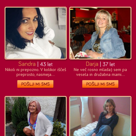
Nikoli ni prepozno. V kolikor iščeš
Ne več rosno mlada:) sem pa
preprosto, nasmeja...
vesela in družabna mami...