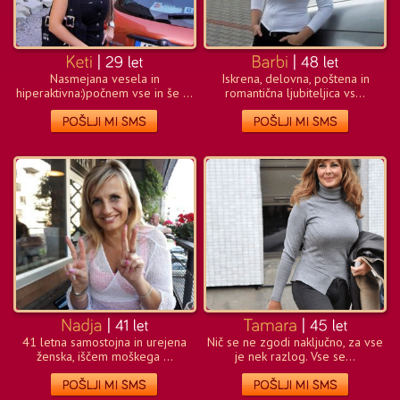
Nasmejana vesela in
Iskrena, delovna, poštena in
hiperaktivna:)počnem vse in še ...
romantična ljubiteljica vs...
41 letna samostojna in urejena
Nič se ne zgodi naključno, za vse
ženska, iščem moškega ...
je nek razlog. Vse se...