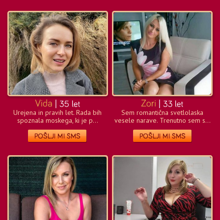
Urejena in pravih let. Rada bih
Sem romantična svetlolaska
spoznala moskega, ki je p...
vesele narave. Trenutno sem s...