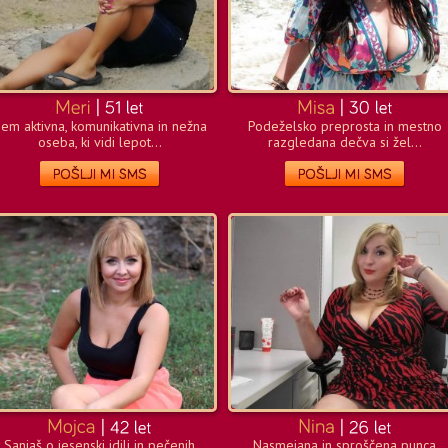
em aktivna, komunikativna in nežna
Podeželsko preprosta in mestno
oseba, ki vidi lepot...
razgledana dečva si žel...
Sanjaš o jesenski idili in pečenih
Nasmejana in sproščena punca