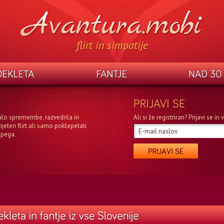
flirt in simpatije
alo spremembe, razvedrila in
Ali si že registriran? Prijavi se i
rijeten flirt ali samo poklepetati
epega.