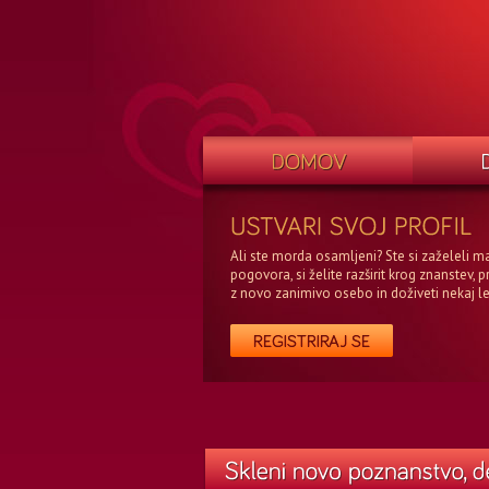
Ali ste morda osamljeni? Ste si zaželeli m
pogovora, si želite razširit krog znanstev, p
z novo zanimivo osebo in doživeti nekaj l