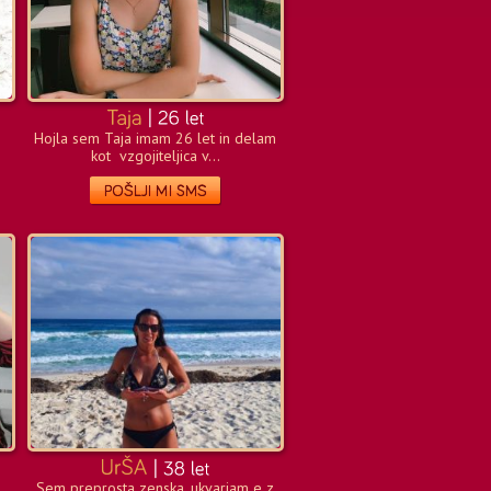
Hojla sem Taja imam 26 let in delam
kot vzgojiteljica v...
Sem preprosta zenska, ukvarjam e z