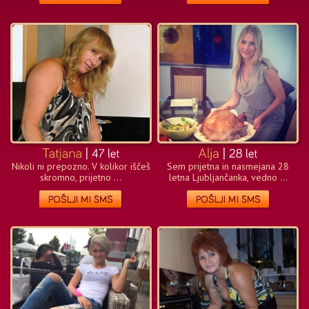
Nikoli ni prepozno. V kolikor iščeš
Sem prijetna in nasmejana 28
skromno, prijetno ...
letna Ljubljančanka, vedno ...