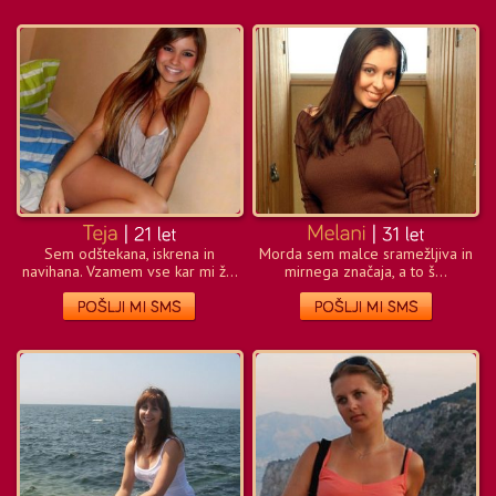
Sem odštekana, iskrena in
Morda sem malce sramežljiva in
navihana. Vzamem vse kar mi ž...
mirnega značaja, a to š...