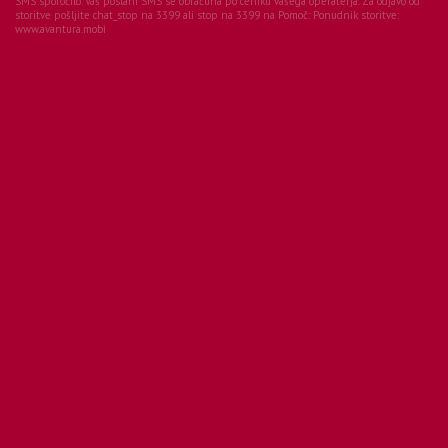
SMS sporočilo. Vaš poslani SMS se obračuna po ceniku vašega operaterja. Za odjavo od
storitve pošljite chat_stop na 3399 ali stop na 3399 na Pomoč:
Ponudnik storitve:
www.avantura.mobi