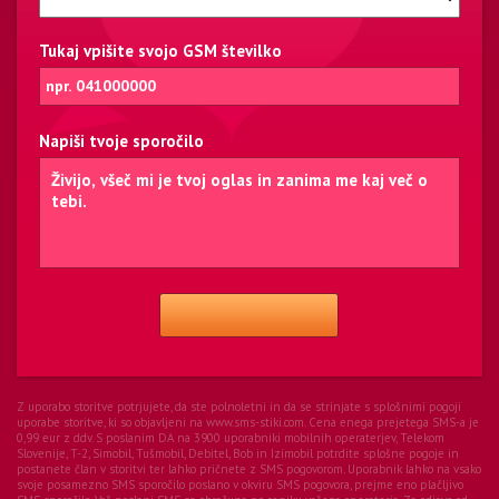
Tukaj vpišite svojo GSM številko
Napiši tvoje sporočilo
Z uporabo storitve potrjujete, da ste polnoletni in da se strinjate s splošnimi pogoji
uporabe storitve, ki so objavljeni na www.sms-stiki.com. Cena enega prejetega SMS-a je
0,99 eur z ddv. S poslanim DA na 3900 uporabniki mobilnih operaterjev, Telekom
Slovenije, T-2, Simobil, Tušmobil, Debitel, Bob in Izimobil potrdite splošne pogoje in
postanete član v storitvi ter lahko pričnete z SMS pogovorom. Uporabnik lahko na vsako
svoje posamezno SMS sporočilo poslano v okviru SMS pogovora, prejme eno plačljivo