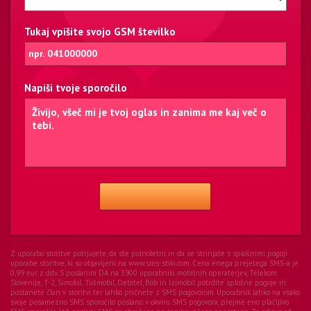
Tukaj vpišite svojo GSM številko
Napiši tvoje sporočilo
Z uporabo storitve potrjujete, da ste polnoletni in da se strinjate s splošnimi pogoji
uporabe storitve, ki so objavljeni na www.sms-stiki.com. Cena enega prejetega SMS-a je
0,99 eur z ddv. S poslanim DA na 3900 uporabniki mobilnih operaterjev, Telekom
Slovenije, T-2, Simobil, Tušmobil, Debitel, Bob in Izimobil potrdite splošne pogoje in
postanete član v storitvi ter lahko pričnete z SMS pogovorom. Uporabnik lahko na vsako
svoje posamezno SMS sporočilo poslano v okviru SMS pogovora, prejme eno plačljivo