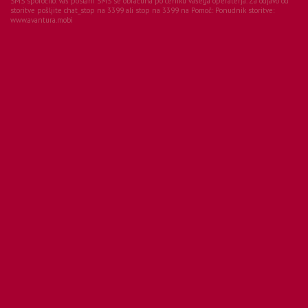
SMS sporočilo. Vaš poslani SMS se obračuna po ceniku vašega operaterja. Za odjavo od
storitve pošljite chat_stop na 3399 ali stop na 3399 na Pomoč:
Ponudnik storitve:
www.avantura.mobi