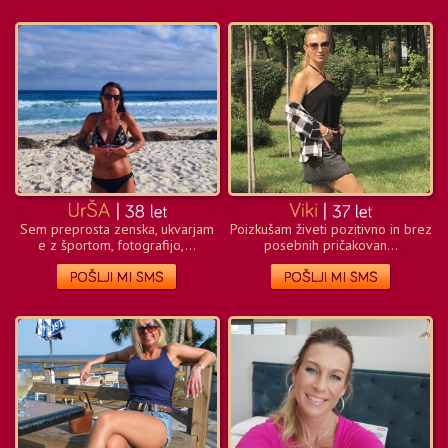
Sem preprosta zenska, ukvarjam
Poizkušam živeti pozitivno in brez
e z športom, fotografijo,...
posebnih pričakovan...