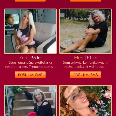
Sem romantična svetlolaska
Sem aktivna, komunikativna in
vesele narave. Trenutno sem s...
nežna oseba, ki vidi lepot...