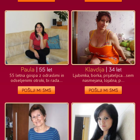
55 letna gospa z odraslimi in
Ljubimka, borka, prijateljica…sem
odseljenimi otroki, bi rada...
nasmejana, lojalna, p...