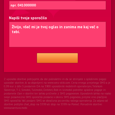
Napiši tvoje sporočilo
Z uporabo storitve potrjujete, da ste polnoletni in da se strinjate s splošnimi pogoji
uporabe storitve, ki so objavljeni na www.sms-stiki.com. Cena enega prejetega SMS-a je
0,99 eur z ddv. S poslanim DA na 3900 uporabniki mobilnih operaterjev, Telekom
Slovenije, T-2, Simobil, Tušmobil, Debitel, Bob in Izimobil potrdite splošne pogoje in
postanete član v storitvi ter lahko pričnete z SMS pogovorom. Uporabnik lahko na vsako
svoje posamezno SMS sporočilo poslano v okviru SMS pogovora, prejme eno plačljivo
SMS sporočilo. Vaš poslani SMS se obračuna po ceniku vašega operaterja. Za odjavo od
storitve pošljite chat_stop na 3399 ali stop na 3399 na Pomoč:
Ponudnik storitve:
www.avantura.mobi