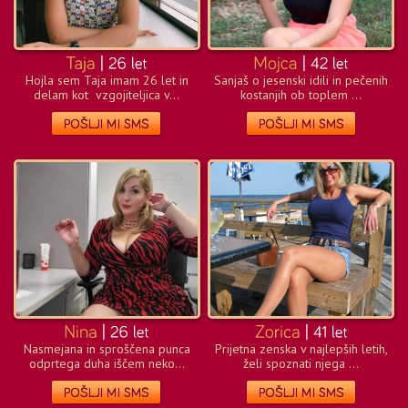
Hojla sem Taja imam 26 let in
Sanjaš o jesenski idili in pečenih
delam kot vzgojiteljica v...
kostanjih ob toplem ...
Nasmejana in sproščena punca
Prijetna zenska v najlepših letih,
odprtega duha iščem neko...
želi spoznati njega ...