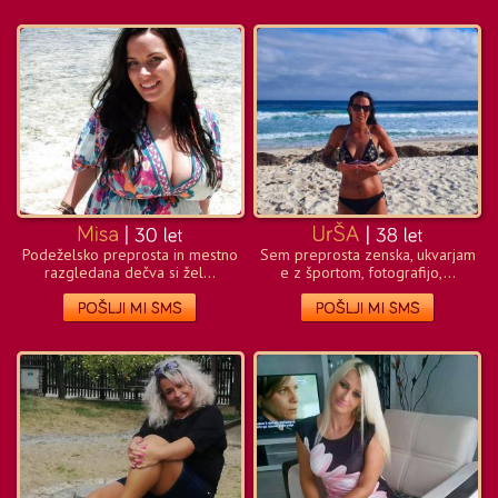
Podeželsko preprosta in mestno
Sem preprosta zenska, ukvarjam
razgledana dečva si žel...
e z športom, fotografijo,...