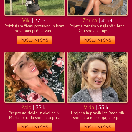
Poizkušam živeti pozitivno in brez
Prijetna zenska v najlepših letih,
posebnih pričakovan...
želi spoznati njega ...
Preprosto dekle iz okolice N.
Urejena in pravih let. Rada bih
Mesta, bi rada spoznala pri...
spoznala moskega, ki je p...