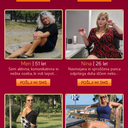
Sem aktivna, komunikativna in
Nasmejana in sproščena punca
nežna oseba, ki vidi lepot...
odprtega duha iščem neko...