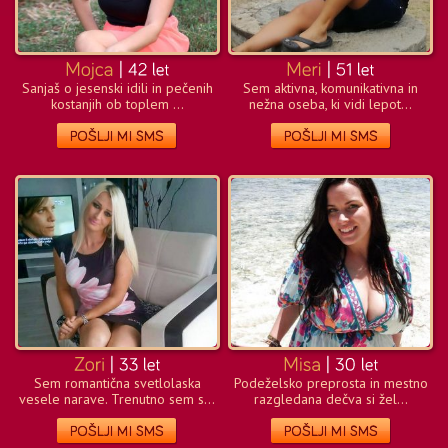
Sanjaš o jesenski idili in pečenih
Sem aktivna, komunikativna in
kostanjih ob toplem ...
nežna oseba, ki vidi lepot...
Sem romantična svetlolaska
Podeželsko preprosta in mestno
vesele narave. Trenutno sem s...
razgledana dečva si žel...