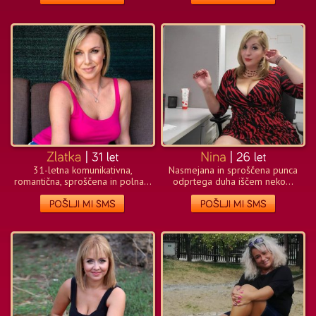
31-letna komunikativna,
Nasmejana in sproščena punca
romantična, sproščena in polna...
odprtega duha iščem neko...