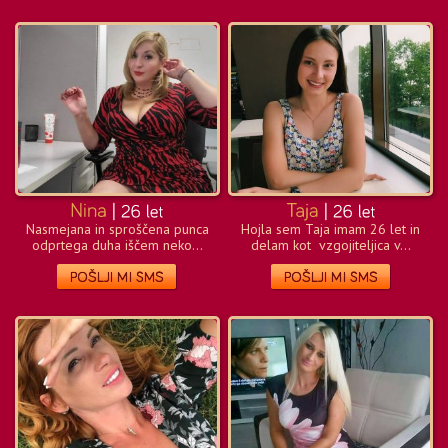
Nasmejana in sproščena punca
Hojla sem Taja imam 26 let in
odprtega duha iščem neko...
delam kot vzgojiteljica v...