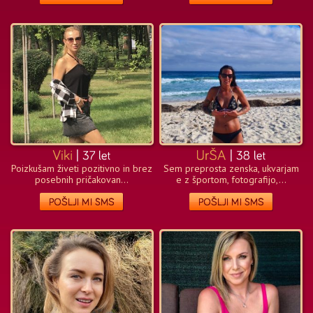
Poizkušam živeti pozitivno in brez
Sem preprosta zenska, ukvarjam
posebnih pričakovan...
e z športom, fotografijo,...