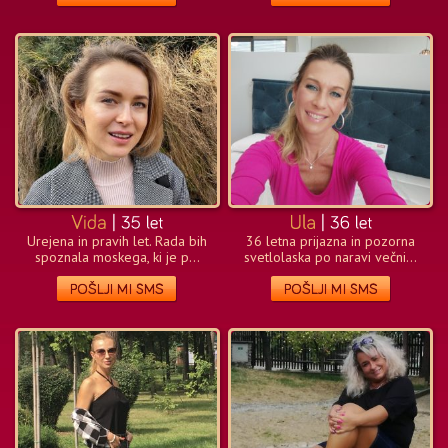
Urejena in pravih let. Rada bih
36 letna prijazna in pozorna
spoznala moskega, ki je p...
svetlolaska po naravi večni...