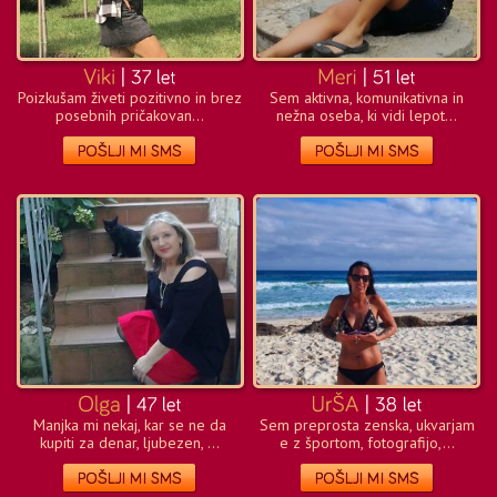
Poizkušam živeti pozitivno in brez
Sem aktivna, komunikativna in
posebnih pričakovan...
nežna oseba, ki vidi lepot...
Manjka mi nekaj, kar se ne da
Sem preprosta zenska, ukvarjam
kupiti za denar, ljubezen, ...
e z športom, fotografijo,...