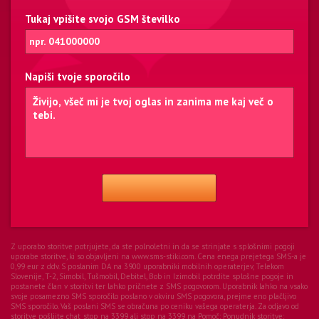
Tukaj vpišite svojo GSM številko
Napiši tvoje sporočilo
Z uporabo storitve potrjujete, da ste polnoletni in da se strinjate s splošnimi pogoji
uporabe storitve, ki so objavljeni na www.sms-stiki.com. Cena enega prejetega SMS-a je
0,99 eur z ddv. S poslanim DA na 3900 uporabniki mobilnih operaterjev, Telekom
Slovenije, T-2, Simobil, Tušmobil, Debitel, Bob in Izimobil potrdite splošne pogoje in
postanete član v storitvi ter lahko pričnete z SMS pogovorom. Uporabnik lahko na vsako
svoje posamezno SMS sporočilo poslano v okviru SMS pogovora, prejme eno plačljivo
SMS sporočilo. Vaš poslani SMS se obračuna po ceniku vašega operaterja. Za odjavo od
storitve pošljite chat_stop na 3399 ali stop na 3399 na Pomoč:
Ponudnik storitve: