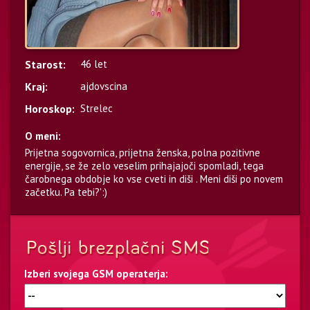
Starost:
46 let
Kraj:
ajdovscina
Horoskop:
Strelec
O meni:
Prijetna sogovornica, prijetna ženska, polna pozitivne
energije, se že zelo veselim prihajajoči spomladi, tega
čarobnega obdobje ko vse cveti in diši . Meni diši po novem
začetku. Pa tebi?':)
Izberi svojega GSM operaterja: