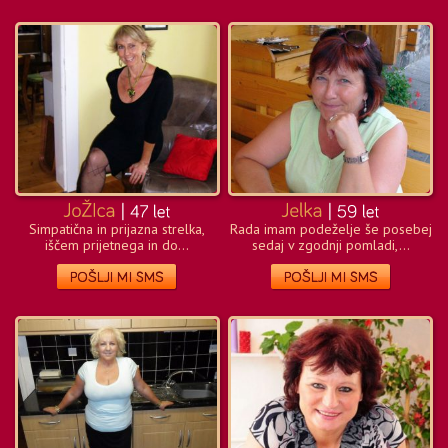
Simpatična in prijazna strelka,
Rada imam podeželje še posebej
iščem prijetnega in do...
sedaj v zgodnji pomladi,...