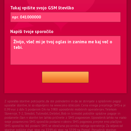
Tukaj vpišite svojo GSM številko
Napiši tvoje sporočilo
Z uporabo storitve potrjujete, da ste polnoletni in da se strinjate s splošnimi pogoji
uporabe storitve, ki so objavljeni na www.sms-stiki.com. Cena enega prejetega SMS-a je
0,99 eur z ddv. S poslanim DA na 3900 uporabniki mobilnih operaterjev, Telekom
Slovenije, T-2, Simobil, Tušmobil, Debitel, Bob in Izimobil potrdite splošne pogoje in
postanete član v storitvi ter lahko pričnete z SMS pogovorom. Uporabnik lahko na vsako
svoje posamezno SMS sporočilo poslano v okviru SMS pogovora, prejme eno plačljivo
SMS sporočilo. Vaš poslani SMS se obračuna po ceniku vašega operaterja. Za odjavo od
storitve pošljite chat_stop na 3399 ali stop na 3399 na Pomoč:
Ponudnik storitve: