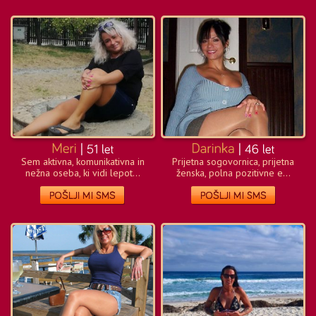
Sem aktivna, komunikativna in
Prijetna sogovornica, prijetna
nežna oseba, ki vidi lepot...
ženska, polna pozitivne e...