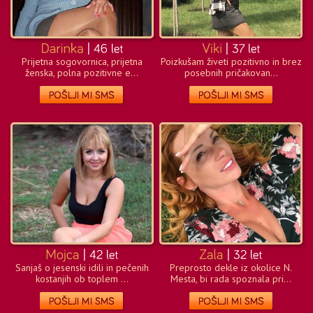
Prijetna sogovornica, prijetna
Poizkušam živeti pozitivno in brez
ženska, polna pozitivne e...
posebnih pričakovan...
Sanjaš o jesenski idili in pečenih
Preprosto dekle iz okolice N.
kostanjih ob toplem ...
Mesta, bi rada spoznala pri...