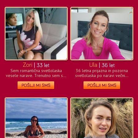
Sem romantična svetlolaska
36 letna prijazna in pozorna
vesele narave. Trenutno sem s...
svetlolaska po naravi večni...