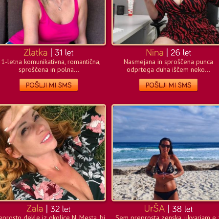
31-letna komunikativna, romantična,
Nasmejana in sproščena punca
sproščena in polna...
odprtega duha iščem neko...
eprosto dekle iz okolice N. Mesta, bi
Sem preprosta zenska, ukvarjam e 