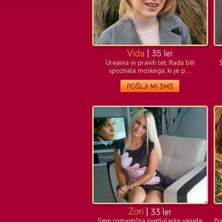
Urejena in pravih let. Rada bih
spoznala moskega, ki je p...
Sem romantična svetlolaska vesele
Pr