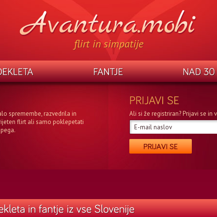
flirt in simpatije
alo spremembe, razvedrila in
Ali si že registriran? Prijavi se i
rijeten flirt ali samo poklepetati
epega.