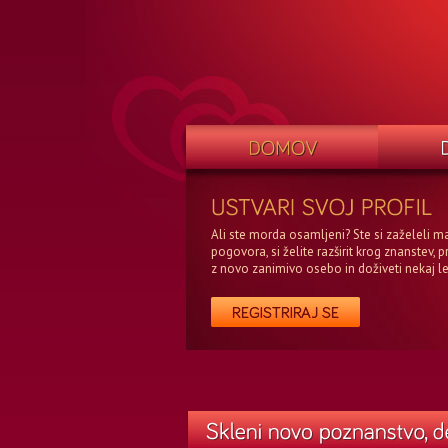
Ali ste morda osamljeni? Ste si zaželeli m
pogovora, si želite razširit krog znanstev, p
z novo zanimivo osebo in doživeti nekaj l