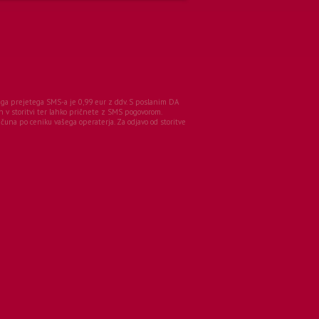
enega prejetega SMS-a je 0,99 eur z ddv. S poslanim DA
n v storitvi ter lahko pričnete z SMS pogovorom.
una po ceniku vašega operaterja. Za odjavo od storitve