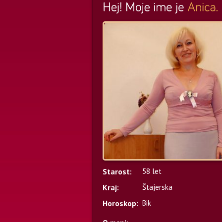
Starost:
58 let
Kraj:
Štajerska
Horoskop:
Bik