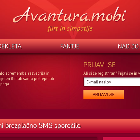
flirt in simpatije
alo spremembe, razvedrila in
Ali si že registriran? Prijavi se i
rijeten flirt ali samo poklepetati
epega.