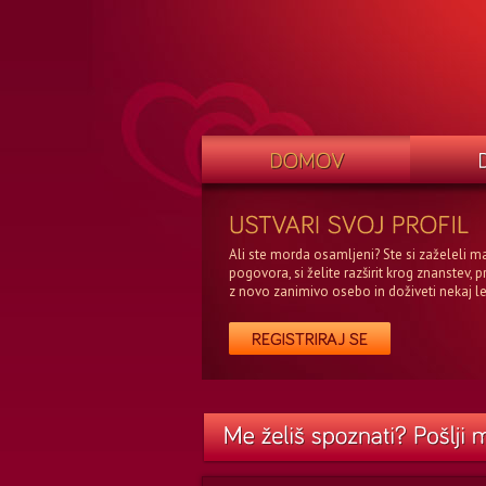
Ali ste morda osamljeni? Ste si zaželeli m
pogovora, si želite razširit krog znanstev, p
z novo zanimivo osebo in doživeti nekaj l