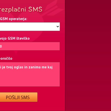
 GSM operaterja:
svojo GSM številko
poročilo