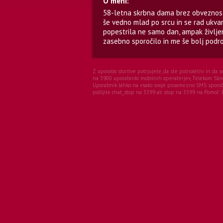
O meni:
58-letna skrbna dama brez obveznosti,
še vedno mlad po srcu in se rad ukvar
popestrila ne samo dan, ampak življe
zasebno sporočilo in me še bolj podr
Z uporabo storitve potrjujete, da ste polnoletni in da 
na 3900 uporabniki mobilnih operaterjev, Telekom Sloven
Uporabnik lahko na vsako svoje posamezno SMS sporočil
pošljite chat_stop na 3399 ali stop na 3399 na Pomoč: