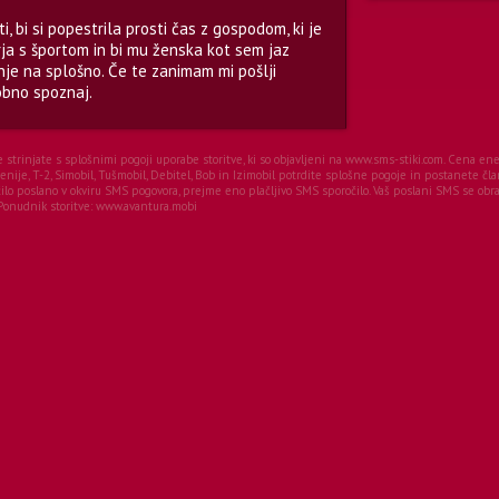
 bi si popestrila prosti čas z gospodom, ki je
ja s športom in bi mu ženska kot sem jaz
nje na splošno. Če te zanimam mi pošlji
obno spoznaj.
se strinjate s splošnimi pogoji uporabe storitve, ki so objavljeni na www.sms-stiki.com. Cena 
ije, T-2, Simobil, Tušmobil, Debitel, Bob in Izimobil potrdite splošne pogoje in postanete čla
o poslano v okviru SMS pogovora, prejme eno plačljivo SMS sporočilo. Vaš poslani SMS se obrač
Ponudnik storitve: www.avantura.mobi