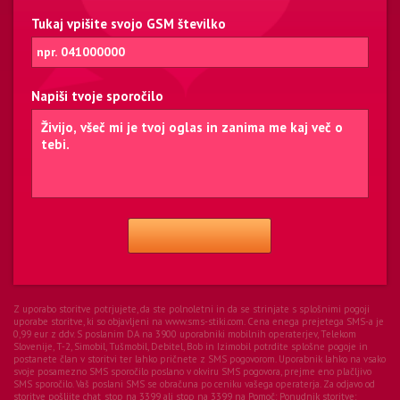
Tukaj vpišite svojo GSM številko
Napiši tvoje sporočilo
Z uporabo storitve potrjujete, da ste polnoletni in da se strinjate s splošnimi pogoji
uporabe storitve, ki so objavljeni na www.sms-stiki.com. Cena enega prejetega SMS-a je
0,99 eur z ddv. S poslanim DA na 3900 uporabniki mobilnih operaterjev, Telekom
Slovenije, T-2, Simobil, Tušmobil, Debitel, Bob in Izimobil potrdite splošne pogoje in
postanete član v storitvi ter lahko pričnete z SMS pogovorom. Uporabnik lahko na vsako
svoje posamezno SMS sporočilo poslano v okviru SMS pogovora, prejme eno plačljivo
SMS sporočilo. Vaš poslani SMS se obračuna po ceniku vašega operaterja. Za odjavo od
storitve pošljite chat_stop na 3399 ali stop na 3399 na Pomoč:
Ponudnik storitve: