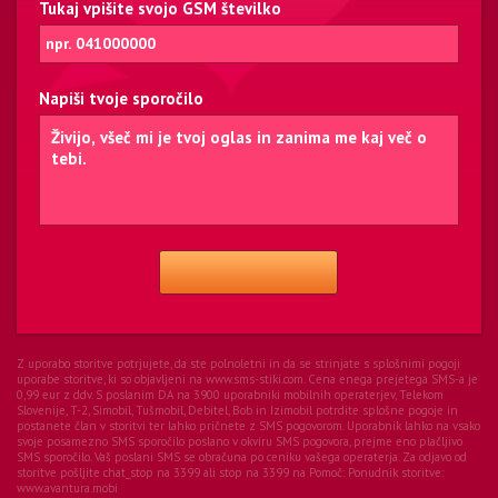
Tukaj vpišite svojo GSM številko
Napiši tvoje sporočilo
Z uporabo storitve potrjujete, da ste polnoletni in da se strinjate s splošnimi pogoji
uporabe storitve, ki so objavljeni na www.sms-stiki.com. Cena enega prejetega SMS-a je
0,99 eur z ddv. S poslanim DA na 3900 uporabniki mobilnih operaterjev, Telekom
Slovenije, T-2, Simobil, Tušmobil, Debitel, Bob in Izimobil potrdite splošne pogoje in
postanete član v storitvi ter lahko pričnete z SMS pogovorom. Uporabnik lahko na vsako
svoje posamezno SMS sporočilo poslano v okviru SMS pogovora, prejme eno plačljivo
SMS sporočilo. Vaš poslani SMS se obračuna po ceniku vašega operaterja. Za odjavo od
storitve pošljite chat_stop na 3399 ali stop na 3399 na Pomoč:
Ponudnik storitve:
www.avantura.mobi