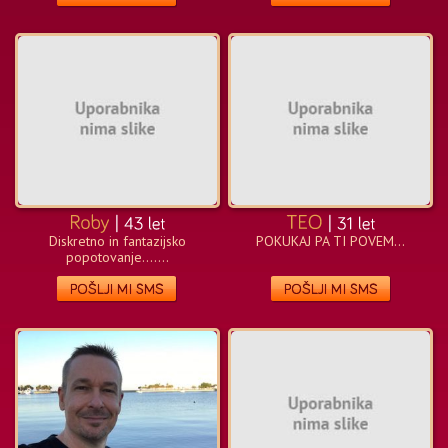
Diskretno in fantazijsko
POKUKAJ PA TI POVEM...
popotovanje.......