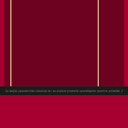
Za boljšo uporabniško izkušnjo ter za analizo prometa uporabljamo spletne piškotke. Z
Spletni piškotki
nadaljevanjem ogleda spletne strani, se strinjate s uporabo.
Več informacij