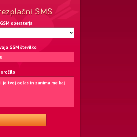
 GSM operaterja:
svojo GSM številko
poročilo