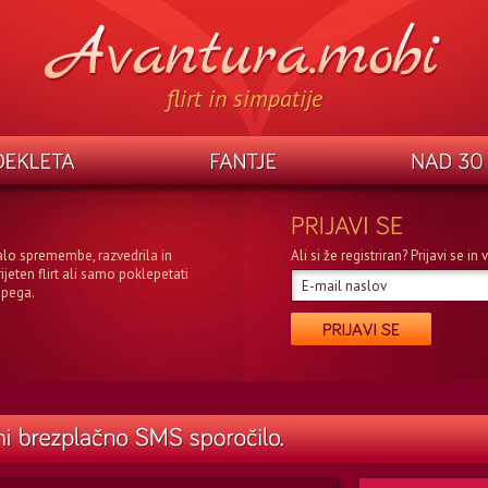
flirt in simpatije
alo spremembe, razvedrila in
Ali si že registriran? Prijavi se i
rijeten flirt ali samo poklepetati
epega.