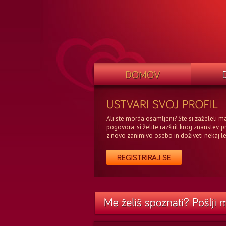
Ali ste morda osamljeni? Ste si zaželeli m
pogovora, si želite razširit krog znanstev, p
z novo zanimivo osebo in doživeti nekaj l