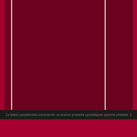
Za boljšo uporabniško izkušnjo ter za analizo prometa uporabljamo spletne piškotke. Z
Spletni piškotki
nadaljevanjem ogleda spletne strani, se strinjate s uporabo.
Več informacij