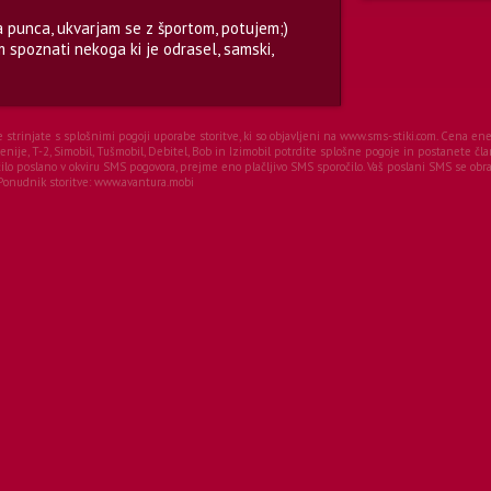
a punca, ukvarjam se z športom, potujem;)
im spoznati nekoga ki je odrasel, samski,
se strinjate s splošnimi pogoji uporabe storitve, ki so objavljeni na www.sms-stiki.com. Cena 
ije, T-2, Simobil, Tušmobil, Debitel, Bob in Izimobil potrdite splošne pogoje in postanete čla
o poslano v okviru SMS pogovora, prejme eno plačljivo SMS sporočilo. Vaš poslani SMS se obrač
Ponudnik storitve: www.avantura.mobi