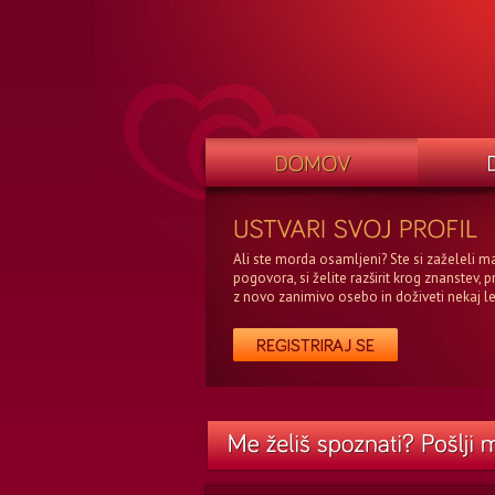
Ali ste morda osamljeni? Ste si zaželeli m
pogovora, si želite razširit krog znanstev, p
z novo zanimivo osebo in doživeti nekaj l