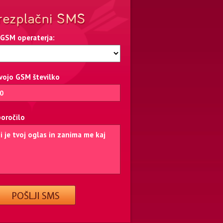
 GSM operaterja:
svojo GSM številko
poročilo