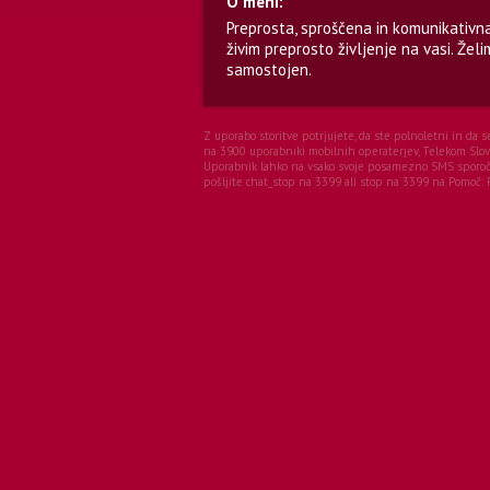
O meni:
Preprosta, sproščena in komunikativn
živim preprosto življenje na vasi. Žel
samostojen.
Z uporabo storitve potrjujete, da ste polnoletni in da 
na 3900 uporabniki mobilnih operaterjev, Telekom Sloven
Uporabnik lahko na vsako svoje posamezno SMS sporočil
pošljite chat_stop na 3399 ali stop na 3399 na Pomoč: