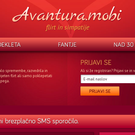
flirt in simpatije
alo spremembe, razvedrila in
Ali si že registriran? Prijavi se i
rijeten flirt ali samo poklepetati
epega.