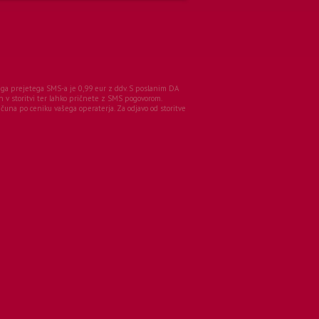
enega prejetega SMS-a je 0,99 eur z ddv. S poslanim DA
n v storitvi ter lahko pričnete z SMS pogovorom.
una po ceniku vašega operaterja. Za odjavo od storitve