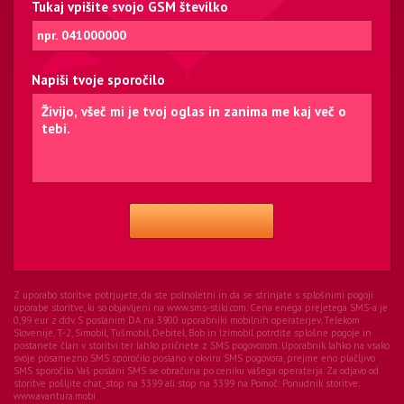
Tukaj vpišite svojo GSM številko
Napiši tvoje sporočilo
Z uporabo storitve potrjujete, da ste polnoletni in da se strinjate s splošnimi pogoji
uporabe storitve, ki so objavljeni na www.sms-stiki.com. Cena enega prejetega SMS-a je
0,99 eur z ddv. S poslanim DA na 3900 uporabniki mobilnih operaterjev, Telekom
Slovenije, T-2, Simobil, Tušmobil, Debitel, Bob in Izimobil potrdite splošne pogoje in
postanete član v storitvi ter lahko pričnete z SMS pogovorom. Uporabnik lahko na vsako
svoje posamezno SMS sporočilo poslano v okviru SMS pogovora, prejme eno plačljivo
SMS sporočilo. Vaš poslani SMS se obračuna po ceniku vašega operaterja. Za odjavo od
storitve pošljite chat_stop na 3399 ali stop na 3399 na Pomoč:
Ponudnik storitve:
www.avantura.mobi