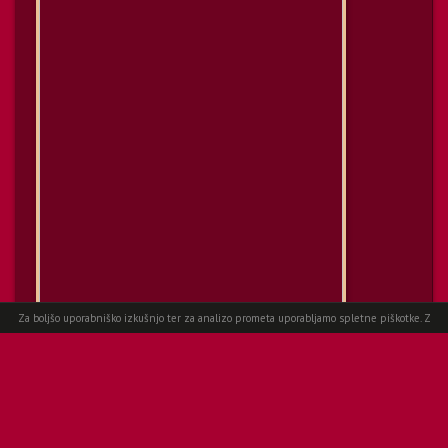
Za boljšo uporabniško izkušnjo ter za analizo prometa uporabljamo spletne piškotke. Z
Spletni piškotki
nadaljevanjem ogleda spletne strani, se strinjate s uporabo.
Več informacij